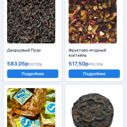
Дворцовый Пуэр
Фруктово-ягодный
коктейль
583,05р
517,50р
507,00р
450,00р
Подробнее
Подробнее