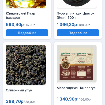
Юннаньский Пуэр
Пуэр в плитках Цветок
(квадрат)
(блин) 500 г
593,40р
1 366,20р
516,00р
1 188,00р
Подробнее
Подробнее
Марагоджип Никарагуа
Сливочный улун
1 340,90р
1 166,00р
388,70р
338,00р