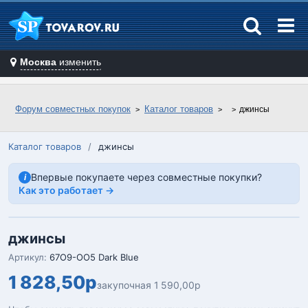
Москва
изменить
Форум совместных покупок
Каталог товаров
джинcы
Каталог товаров
/
джинcы
Впервые покупаете через совместные покупки?
i
Как это работает →
джинcы
Артикул:
67О9-ОО5 Dark Blue
1 828,50р
закупочная 1 590,00р