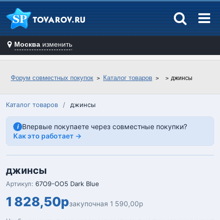
Москва
изменить
Форум совместных покупок
Каталог товаров
джинcы
Каталог товаров
/
джинcы
Впервые покупаете через совместные покупки?
i
Как это работает →
джинcы
Артикул:
67О9-ОО5 Dark Blue
1 828,50р
закупочная 1 590,00р