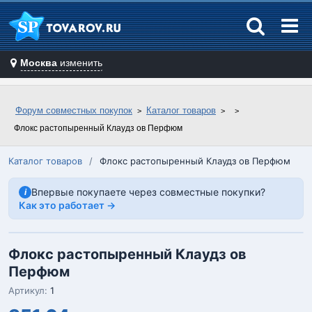
Москва
изменить
Форум совместных покупок
Каталог товаров
Флокс растопыренный Клаудз ов Перфюм
Каталог товаров
/
Флокс растопыренный Клаудз ов Перфюм
Впервые покупаете через совместные покупки?
i
Как это работает →
Флокс растопыренный Клаудз ов
Перфюм
Артикул:
1