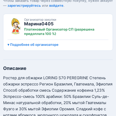
Чтобы заказать товар через совместную покупку, нужен аккаунт
—
зарегистрируйтесь
или
войдите
.
Организатор закупки
Марина0405
Платиновый Организатор СП (разрешена
предоплата 100 %)
Подробнее об организаторе
Описание
Ростер для обжарки LORING S70 PEREGRINE Степень
обжарки эспрессо Регион Бразилия, Гватемала, Эфиопия
Способ обработки смесь Содержание кофеина 1,23%
Эспрессо-смесь 100% арабики: 50% Бразилии Суль-де-
Минас натуральной обработки, 20% мытой Гватемалы
Фуэго и 30% мытой Эфиопии Оромия. Сладкий кофе с
нотами абрикоса, молочного шоколада и сухофруктов.