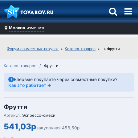
Москва
изменить
Форум совместных покупок
Каталог товаров
Фрутти
Каталог товаров
/
Фрутти
Впервые покупаете через совместные покупки?
i
Как это работает →
Фрутти
Артикул:
Эспрессо-смеси
541,03р
закупочная 458,50р