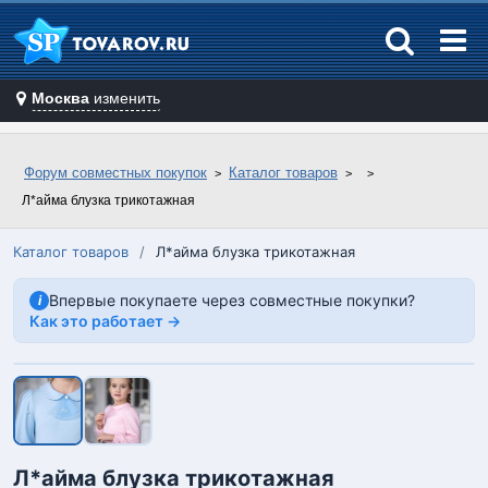
Москва
изменить
Форум совместных покупок
Каталог товаров
Л*айма блузка трикотажная
Каталог товаров
/
Л*айма блузка трикотажная
Впервые покупаете через совместные покупки?
i
Как это работает →
Л*айма блузка трикотажная