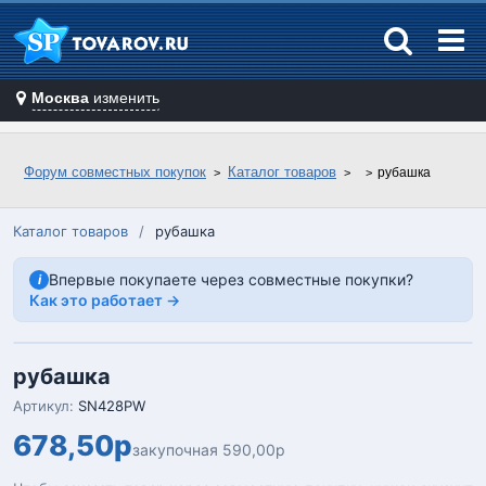
Москва
изменить
Форум совместных покупок
Каталог товаров
рубашка
Каталог товаров
/
рубашка
Впервые покупаете через совместные покупки?
i
Как это работает →
рубашка
Артикул:
SN428PW
678,50р
закупочная 590,00р