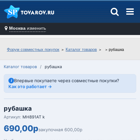
Москва
изменить
Форум совместных покупок
Каталог товаров
рубашка
Каталог товаров
/
рубашка
Впервые покупаете через совместные покупки?
i
Как это работает →
рубашка
Артикул:
MH891AT k
690,00р
закупочная 600,00р