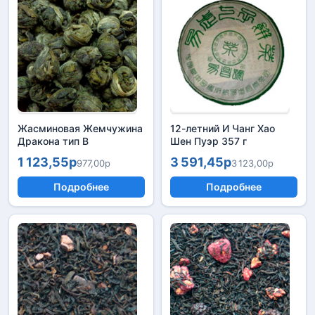
Жасминовая Жемчужина
12-летний И Чанг Хао
Дракона тип В
Шен Пуэр 357 г
1 123,55р
3 591,45р
977,00р
3 123,00р
Подробнее
Подробнее