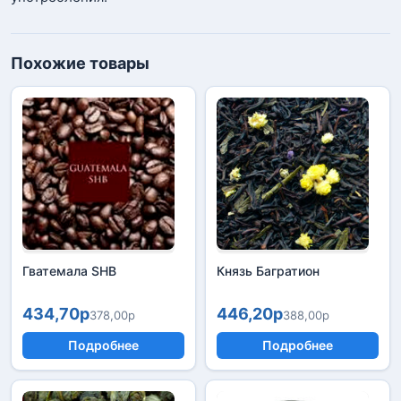
Похожие товары
Гватемала SHB
Князь Багратион
434,70р
446,20р
378,00р
388,00р
Подробнее
Подробнее