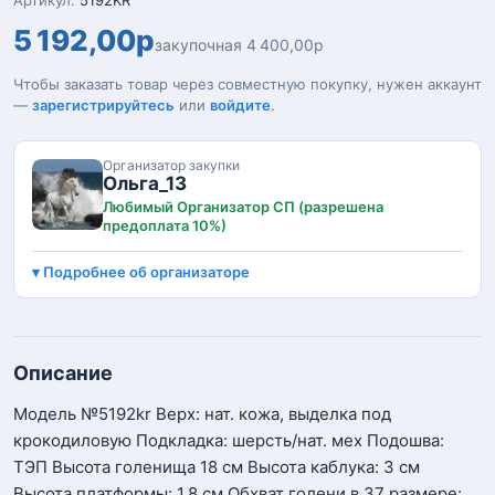
Артикул:
5192KR
5 192,00р
закупочная 4 400,00р
Чтобы заказать товар через совместную покупку, нужен аккаунт
—
зарегистрируйтесь
или
войдите
.
Организатор закупки
Ольга_13
Любимый Организатор СП (разрешена
предоплата 10%)
Подробнее об организаторе
Описание
Модель №5192kr Верх: нат. кожа, выделка под
крокодиловую Подкладка: шерсть/нат. мех Подошва:
ТЭП Высота голенища 18 см Высота каблука: 3 см
Высота платформы: 1,8 см Обхват голени в 37 размере: