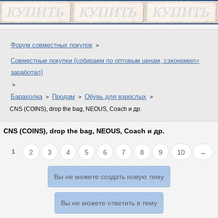
Форум совместных покупок
Совместные покупки (собираем по оптовым ценам, сэкономил=
заработал)
Барахолка
Продам
Обувь для взрослых
CNS (COINS), drop the bag, NEOUS, Coach и др.
CNS (COINS), drop the bag, NEOUS, Coach и др.
1
2
3
4
5
6
7
8
9
10
→
Вы не можете создать новую тему
Вы не можете ответить в тему