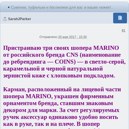
Сумочки, туфельки и босоножки для вас и ваших ножек!..
SarahJParker
#1
Отправлено
20 мая 2017 - 15:30
Пристраиваю три своих шопера MARINO
от российского бренда CNS (наименование
до ребрендинга — COINS) — в светло-серой,
карамельной и черной натуральной
зернистой коже с хлопковым подкладом.
Карман, расположенный на лицевой части
шопера MARINO, украшен фирменным
орнаментом бренда, ставшим знаковым
декором для марки. За счет регулируемых
ручек аксессуар одинаково удобно носить
как в руке, так и на плече. В шопер