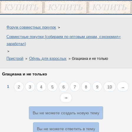
Форум совместных покупок
Совместные покупки (собираем по оптовым ценам, сэкономил=
заработал)
Пристрой
Обувь для взрослых
Grациана и не только
Grациана и не только
1
2
3
4
5
6
7
8
9
10
→
Вы не можете создать новую тему
Вы не можете ответить в тему