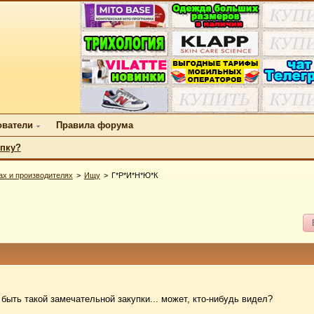
ователи
Правила форума
упку?
ах и производителях
Ищу
Г*Р*И*Н*Ю*К
 быть такой замечательной закупки... может, кто-нибудь видел?