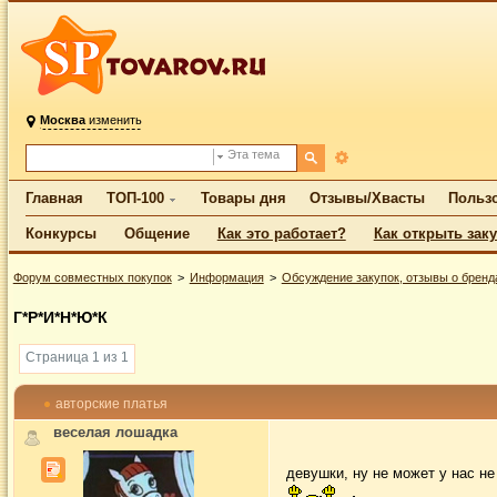
Москва
изменить
Эта тема
Главная
ТОП-100
Товары дня
Отзывы/Хвасты
Польз
Конкурсы
Общение
Как это работает?
Как открыть зак
Форум совместных покупок
Информация
Обсуждение закупок, отзывы о бренд
Г*Р*И*Н*Ю*К
Страница 1 из 1
авторские платья
веселая лошадка
девушки, ну не может у нас не