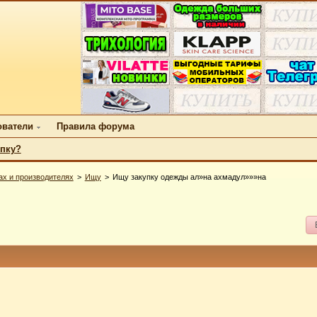
ователи
Правила форума
упку?
ах и производителях
Ищу
Ищу закупку одежды ал»на ахмадул»»»на