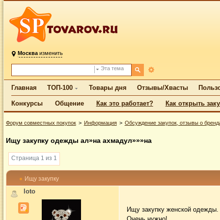
Москва
изменить
Эта тема
Главная
ТОП-100
Товары дня
Отзывы/Хвасты
Польз
Конкурсы
Общение
Как это работает?
Как открыть зак
Форум совместных покупок
Информация
Обсуждение закупок, отзывы о бренд
Ищу закупку одежды ал»на ахмадул»»»на
Страница 1 из 1
Ищу закупку
loto
Ищу закупку женской одежды.
Очень нужно!