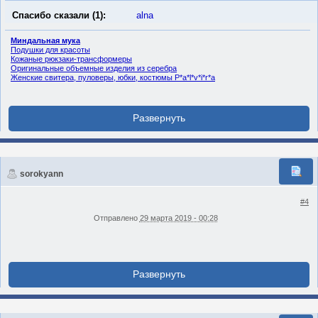
Спасибо сказали (1):
alna
Миндальная мука
Подушки для красоты
Кожаные рюкзаки-трансформеры
Оригинальные объемные изделия из серебра
Женские свитера, пуловеры, юбки, костюмы P*a*l*v*i*r*a
sorokyann
#4
Отправлено
29 марта 2019 - 00:28