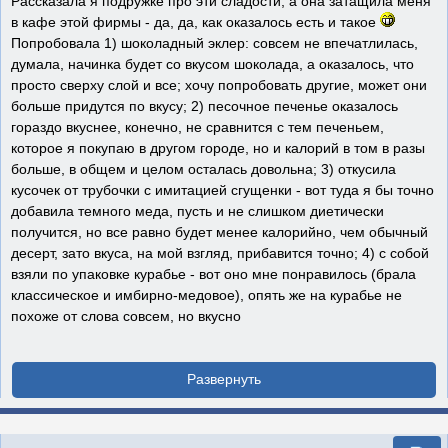
Рассказала я подружке про эти сладости, а она затащила меня
в кафе этой фирмы - да, да, как оказалось есть и такое
Попробовала 1) шоколадный эклер: совсем не впечатлилась,
думала, начинка будет со вкусом шоколада, а оказалось, что
просто сверху слой и все; хочу попробовать другие, может они
больше придутся по вкусу; 2) песочное печенье оказалось
гораздо вкуснее, конечно, не сравнится с тем печеньем,
которое я покупаю в другом городе, но и калорий в том в разы
больше, в общем и целом осталась довольна; 3) откусила
кусочек от трубочки с имитацией сгущенки - вот туда я бы точно
добавила темного меда, пусть и не слишком диетически
получится, но все равно будет менее калорийно, чем обычный
десерт, зато вкуса, на мой взгляд, прибавится точно; 4) с собой
взяли по упаковке курабье - вот оно мне понравилось (брала
классическое и имбирно-медовое), опять же на курабье не
похоже от слова совсем, но вкусно