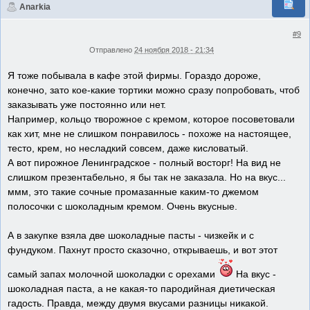
Anarkia
#9
Отправлено
24 ноября 2018 - 21:34
Я тоже побывала в кафе этой фирмы. Гораздо дороже,
конечно, зато кое-какие тортики можно сразу попробовать, чтоб
заказывать уже постоянно или нет.
Например, кольцо творожное с кремом, которое посоветовали
как хит, мне не слишком понравилось - похоже на настоящее,
тесто, крем, но несладкий совсем, даже кисловатый.
А вот пирожное Ленинградское - полный восторг! На вид не
слишком презентабельно, я бы так не заказала. Но на вкус...
ммм, это такие сочные промазанные каким-то джемом
полосочки с шоколадным кремом. Очень вкусные.
А в закупке взяла две шоколадные пасты - чизкейк и с
фундуком. Пахнут просто сказочно, открываешь, и вот этот
самый запах молочной шоколадки с орехами
На вкус -
шоколадная паста, а не какая-то пародийная диетическая
гадость. Правда, между двумя вкусами разницы никакой.