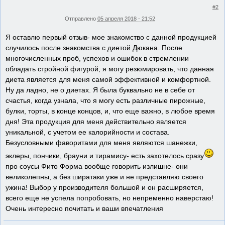
#2
Отправлено
05 апреля 2018 - 21:52
Я оставлю первый отзыв- мое знакомство с данной продукцией
случилось после знакомства с диетой Дюкана. После
многочисленных проб, успехов и ошибок в стремлении
обладать стройной фигурой, я могу резюмировать, что данная
диета является для меня самой эффективной и комфортной.
Ну да ладно, не о диетах. Я была буквально не в себе от
счастья, когда узнала, что я могу есть различные пирожные,
булки, торты, в конце концов, и, что еще важно, в любое время
дня! Эта продукция для меня действительно является
уникальной, с учетом ее калорийности и состава.
Безусловными фаворитами для меня являются шанежки,
эклеры, пончики, брауни и тирамису- есть захотелось сразу
про соусы Фито Форма вообще говорить излишне- они
великолепны, а без ширатаки уже и не представляю своего
ужина! Выбор у производителя большой и он расширяется,
всего еще не успела попробовать, но непременно наверстаю!
Очень интересно почитать и ваши впечатления