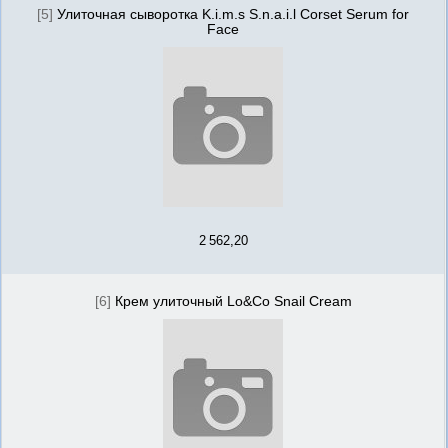
[5]
Улиточная сыворотка K.i.m.s S.n.a.i.l Corset Serum for
Face
2 562,20
[6]
Крем улиточный Lo&Co Snail Cream