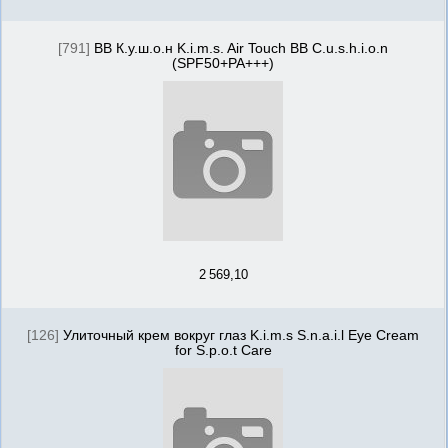
[791]
BB К.у.ш.о.н K.i.m.s. Air Touch BB C.u.s.h.i.o.n
(SPF50+PA+++)
2 569,10
[126]
Улиточный крем вокруг глаз K.i.m.s S.n.a.i.l Eye Cream
for S.p.o.t Care