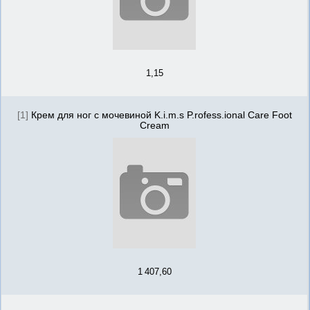
1,15
[1]
Крем для ног с мочевиной K.i.m.s P.rofess.ional Care Foot
Cream
1 407,60