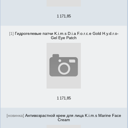
1 171,85
[1]
Гидрогелевые патчи K.i.m.s D.i.a F.o.r.c.e Gold H.y.d.r.o-
Gel Eye Patch
1 171,85
[новинка]
Антивозрастной крем для лица K.i.m.s Marine Face
Cream