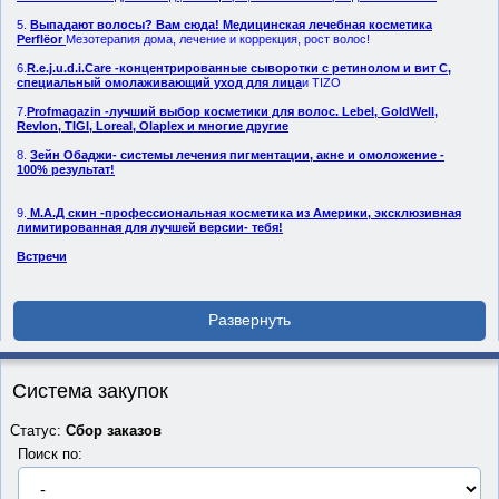
5.
Выпадают волосы? Вам сюда! Медицинская лечебная косметика
Реrflёоr
Мезотерапия дома, лечение и коррекция, рост волос!
6.
R.е.j.u.d.i.Cаrе -концентрированные сыворотки с ретинолом и вит С,
специальный омолаживающий уход для лица
и TIZO
7.
Рrofmagаzin -лучший выбор косметики для волос. Lebel, GoldWell,
Revlon, TIGI, Loreal, Olaplex и многие другие
8.
Зейн Обаджи- системы лечения пигментации, акне и омоложение -
100% результат!
9.
М.А.Д скин -профессиональная косметика из Америки, эксклюзивная
лимитированная для лучшей версии- тебя!
Встречи
Система закупок
Статус:
Сбор заказов
Поиск по: