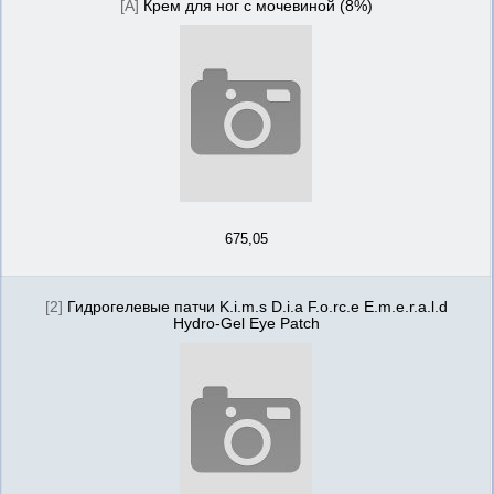
[А]
Крем для ног с мочевиной (8%)
675,05
[2]
Гидрогелевые патчи K.i.m.s D.i.a F.o.rc.e E.m.e.r.a.l.d
Hydro-Gel Eye Patch