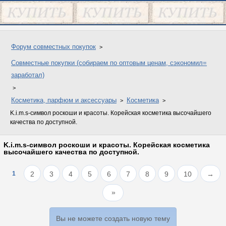
Форум совместных покупок
Совместные покупки (собираем по оптовым ценам, сэкономил=
заработал)
Косметика, парфюм и аксессуары
Косметика
K.i.m.s-символ роскоши и красоты. Корейская косметика высочайшего
качества по доступной.
K.i.m.s-символ роскоши и красоты. Корейская косметика
высочайшего качества по доступной.
1
2
3
4
5
6
7
8
9
10
→
Вы не можете создать новую тему