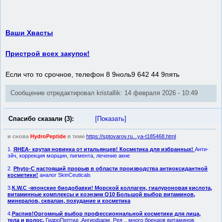
Ваши Хвасты
Пристрой всех закупок!
Если что то срочное, телефон 8 9ноль9 642 44 9пять
Сообщение отредактировал kristallik: 14 февраля 2026 - 10:49
Спасибо сказали (3):
[Показать]
и снова
HydroPeptide
в теме
https://sptovarov.ru...ya-t185468.html
1.
ЯHЕA- крутая новинка от итальянцев! Косметика для избранных!
Анти-
эйч, коррекция морщин, пигмента, лечение акне
2.
Phyto-C настоящий прорыв в области производства антиоксидантной
косметики!
аналог SkinCeuticals
3.
К.W.С -японские биодобавки! Морской коллаген, гиалуроновая кислота,
витаминные комплексы и коэнзим Q10 Большой выбор витаминов,
минералов, сквалан, похудание и косметика
4.
Распив!Оргомный выбор профессионнальной косметики для лица,
тела и волос.
ГидроПептид ,Ангиофарм, Рея .. много брендов витаминов