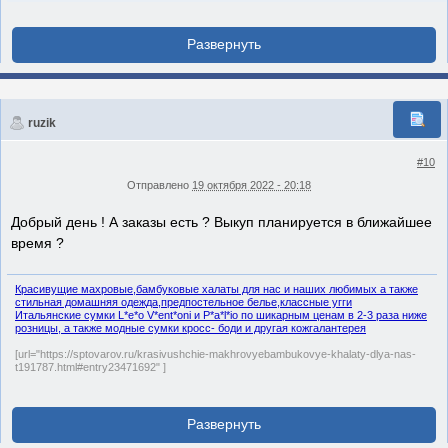
ruzik
#10
Отправлено
19 октября 2022 - 20:18
Добрый день ! А заказы есть ? Выкуп планируется в ближайшее
время ?
Красивущие махровые,бамбуковые халаты для нас и наших любимых а также
стильная домашняя одежда,предпостельное белье,классные угги
Итальянские сумки L*e*o V*ent*oni и P*a*l*io по шикарным ценам в 2-3 раза ниже
розницы, а также модные сумки кросс- боди и другая кожгалантерея
[url="https://sptovarov.ru/krasivushchie-makhrovyebambukovye-khalaty-dlya-nas-
t191787.html#entry23471692" ]