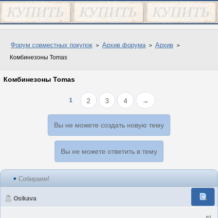
Форум совместных покупок
Архив форума
Архив
Комбинезоны Tomas
Комбинезоны Tomas
1
2
3
4
→
Вы не можете создать новую тему
Вы не можете ответить в тему
Собираем!
Osikava
#1