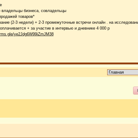
е
 владельцы бизнеса, совладельцы
продажей товаров*
ание (2-3 недели) + 2-3 промежуточные встречи онлайн . на исследован
плачивается + за участие в интервью и дневнике 4 000 р
forms.gle/ye2Jdg6W99iZmJM38