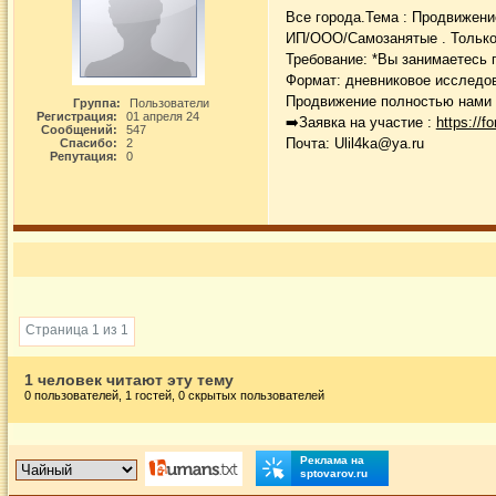
Все города.Тема : Продвижени
ИП/ООО/Самозанятые . Только
Требование: *Вы занимаетесь 
Формат: дневниковое исследов
Продвижение полностью нами о
Группа:
Пользователи
Регистрация:
01 апреля 24
➡️Заявка на участие :
https://
Сообщений:
547
Почта: Ulil4ka@ya.ru
Спасибо:
2
Репутация:
0
Страница 1 из 1
1 человек читают эту тему
0 пользователей, 1 гостей, 0 скрытых пользователей
Реклама на
sptovarov.ru