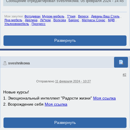
Сообщение отредактировал sveshnikowa: 05 февраля 2024 - 14:45
Мои закупки:
Фотодиван
,
Муром-мебель
,
Т*рия
,
Вереск
,
Диваны Ваш Стиль
,
Яна-мебель
,
Авелина
,
Ле*ром
,
Волхова
,
Баронс
,
Матрасы Сонас
,
МДВ
,
Ульяновкмебель
,
Прогресс
sveshnikowa
#2
Отправлено
11 февраля 2024 - 10:27
Новые курсы!
1. Эмоциональный интеллект "Радости жизни"
Моя ссылка
2. Возрождение себя
Моя ссылка