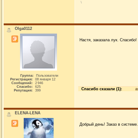
\
Olga0112
Настя, заказала лук. Спасибо!
Группа:
Пользователи
Регистрация:
08 января 12
Сообщений:
2 946
Спасибо:
625
Спасибо сказали (1):
a
Репутация:
399
ELENA-LENA
Добрый день! Заказ в системе