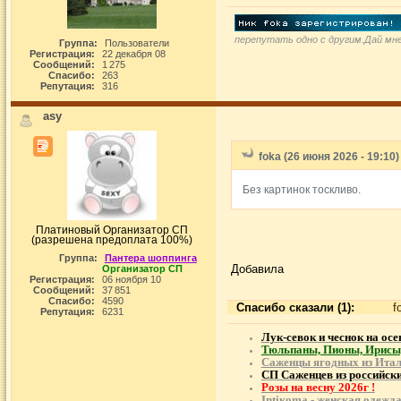
перепутать одно с другим.Дай мне
Группа:
Пользователи
Регистрация:
22 декабря 08
Сообщений:
1 275
Спасибо:
263
Репутация:
316
asy
foka (26 июня 2026 - 19:10)
Без картинок тоскливо.
Платиновый Организатор СП
(разрешена предоплата 100%)
Группа:
Пантера шоппинга
Добавила
Организатор СП
Регистрация:
06 ноября 10
Сообщений:
37 851
Спасибо:
4590
Спасибо сказали (1):
f
Репутация:
6231
Лук-севок и чеснок на осе
Тюльпаны, Пионы, Ирисы,
Саженцы ягодных из Итал
СП Саженцев из российск
Розы на весну 2026г !
Intiкоmа - женская одежда 