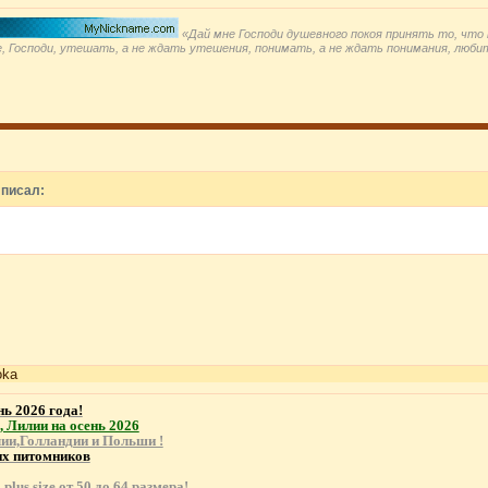
«Дай мне Господи душевного покоя принять то, что 
, Господи, утешать, а не ждать утешения, понимать, а не ждать понимания, люби
 писал:
oka
нь 2026 года!
 Лилии на осень 2026
ии,Голландии и Польши !
их питомников
plus size от 50 до 64 размера!