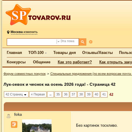
Москва
изменить
Эта тема
Главная
ТОП-100
Товары дня
Отзывы/Хвасты
Польз
Конкурсы
Общение
Как это работает?
Как открыть зак
Форум совместных покупок
Специальные предложения (по всем вопросам почта s
Лук-севок и чеснок на осень 2026 года! - Страница 42
42 Страниц
« Первая
←
35
36
37
38
39
40
41
42
foka
Без картинок тоскливо.