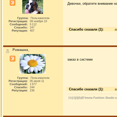
Девочки, обратите внимание на
Группа:
Пользователи
Регистрация:
09 ноября 10
Сообщений:
5 112
Спасибо:
247
Спасибо сказали (1):
a
Репутация:
407
Ромашка_
заказ в системе
Группа:
Пользователи
Регистрация:
05 июля 11
Сообщений:
1 577
Спасибо:
244
Спасибо сказали (1):
a
Репутация:
236
[/b][/i]
[i][b]D'imma Fashion Studio