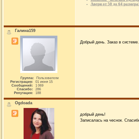
Авери от 50 до 64 размера
Галина159
Добрый день. Заказ в системе.
Группа:
Пользователи
Регистрация:
01 июня 15
Сообщений:
1 069
Спасибо:
286
Репутация:
188
Ogdoada
добрый день!
Записалась на чеснок. Спасибо