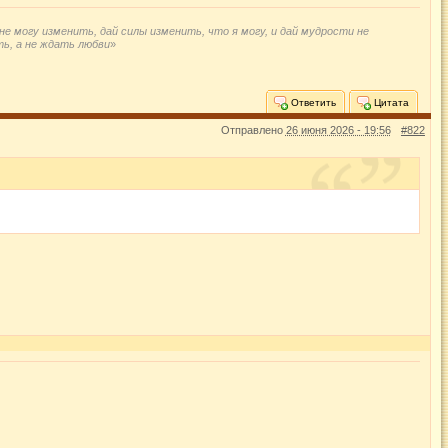
не могу изменить, дай силы изменить, что я могу, и дай мудрости не
ть, а не ждать любви
»
Ответить
Цитата
Отправлено
26 июня 2026 - 19:56
#822