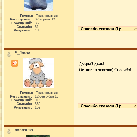
Группа:
Пользователи
Регистрация:
07 апреля 12
Сообщений:
350
Спасибо:
61
Спасибо сказали (1):
a
Репутация:
43
S_Jarov
Добрый день!
Оставила заказик) Спасибо!
Группа:
Пользователи
Регистрация:
12 сентября 15
Сообщений:
913
Спасибо:
360
Спасибо сказали (1):
a
Репутация:
159
annasush