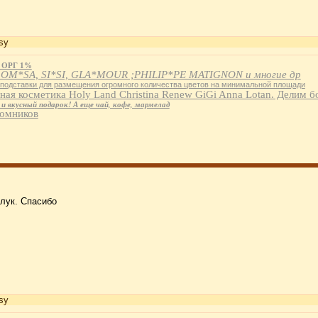
sy
- ОРГ 1%
 OM*SA, SI*SI, GLA*MOUR ;PHILIP*PE MATIGNON и многие др
 подставки для размещения огромного количества цветов на минимальной площади
ая косметика Holy Land Christina Renew GiGi Anna Lotan. Делим б
 вкусный подарок! А еще чай, кофе, мармелад
томников
 лук. Спасибо
sy