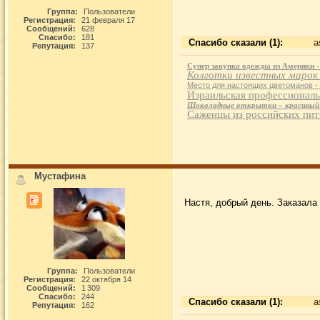
Группа:
Пользователи
Регистрация:
21 февраля 17
Сообщений:
628
Спасибо:
181
Спасибо сказали (1):
a
Репутация:
137
Супер закупка одежды из Америки 
Колготки известных марок
Место для настоящих цветоманов -
Израильская профессиональн
Шоколадные открытки – красивый и
Саженцы из российских пи
Мустафина
Настя, добрый день. Заказала
Группа:
Пользователи
Регистрация:
22 октября 14
Сообщений:
1 309
Спасибо:
244
Спасибо сказали (1):
a
Репутация:
162