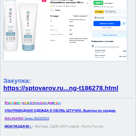
Закупка:
https://sptovarov.ru...ng-t186278.html
У
л
ь
т
р
а
м
о
д
н
ы
е
с
т
и
л
ь
н
ы
е
д
ж
и
н
с
ы
УЛЬТРАМОДНАЯ ОДЕЖДА И ОБУВЬ ШТУЧНО. Выкупы по средам.
MALINARDI
Зима 2022/2023
МОИ РАЗДАЧИ :
г. Мытищи, СДЭК, ECP-Logistic, Почта России.