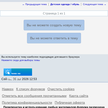
← Предыдущая тема
Детская одежда / обувь
Следующая тема →
Страница 1 из 1
Вы не можете создать новую тему
Вы не можете ответить в тему
Вы используете тему наиболее подходящую для вашего браузера
Нажмите сюда для выбора темы
Реклама на
Сейчас: 06 авг 2026 12:53
sptovarov.ru
Наверх
К списку форумов
Очистить cookies
Отметить все сообщения прочитанными
Карта сайта
Политика конфиденциальности
Публичная оферта