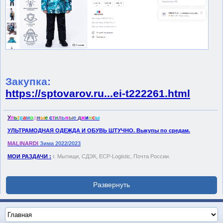
Закупка:
https://sptovarov.ru...ei-t222261.html
У
л
ь
т
р
а
м
о
д
н
ы
е
с
т
и
л
ь
н
ы
е
д
ж
и
н
с
ы
УЛЬТРАМОДНАЯ ОДЕЖДА И ОБУВЬ ШТУЧНО. Выкупы по средам.
MALINARDI
Зима 2022/2023
МОИ РАЗДАЧИ :
г. Мытищи, СДЭК, ECP-Logistic, Почта России.