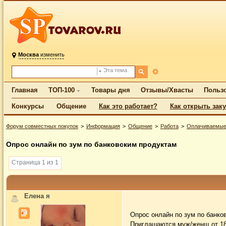
Москва
изменить
Эта тема
Главная
ТОП-100
Товары дня
Отзывы/Хвасты
Польз
Конкурсы
Общение
Как это работает?
Как открыть зак
Форум совместных покупок
Информация
Общение
Работа
Оплачиваемые
Опрос онлайн по зум по банковским продуктам
Страница 1 из 1
Елена я
Опрос онлайн по зум по банко
Приглашаются муж/женщ от 18