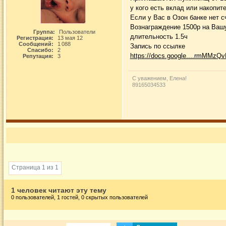
у кого есть вклад или накопи
Если у Вас в Озон банке нет с
Вознаграждение 1500р на Вашу
Группа:
Пользователи
длительность 1.5ч
Регистрация:
13 мая 12
Сообщений:
1 088
Запись по ссылке
Спасибо:
2
https://docs.google....rmMMzQv
Репутация:
3
С уважением, Елена!
89165034533
Страница 1 из 1
1 человек читают эту тему
0 пользователей, 1 гостей, 0 скрытых пользователей