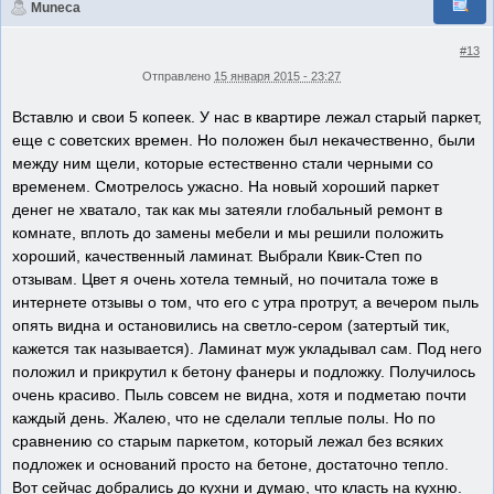
Muneca
#13
Отправлено
15 января 2015 - 23:27
Вставлю и свои 5 копеек. У нас в квартире лежал старый паркет,
еще с советских времен. Но положен был некачественно, были
между ним щели, которые естественно стали черными со
временем. Смотрелось ужасно. На новый хороший паркет
денег не хватало, так как мы затеяли глобальный ремонт в
комнате, вплоть до замены мебели и мы решили положить
хороший, качественный ламинат. Выбрали Квик-Степ по
отзывам. Цвет я очень хотела темный, но почитала тоже в
интернете отзывы о том, что его с утра протрут, а вечером пыль
опять видна и остановились на светло-сером (затертый тик,
кажется так называется). Ламинат муж укладывал сам. Под него
положил и прикрутил к бетону фанеры и подложку. Получилось
очень красиво. Пыль совсем не видна, хотя и подметаю почти
каждый день. Жалею, что не сделали теплые полы. Но по
сравнению со старым паркетом, который лежал без всяких
подложек и оснований просто на бетоне, достаточно тепло.
Вот сейчас добрались до кухни и думаю, что класть на кухню.