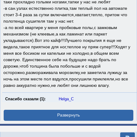
таки прохладно голыми ногами,тапки у нас не любят
-в сан.узлах естественно плитка,там теплый пол на автомате
стоит 3-4 раза за сутки включается,хватает,тепло, притом что
полотенца сушителя там у нас нет.
-а по всей квартире у меня пробковые полы,с замковым
механизмом (не клеевые,а как ламинат или паркет
укладываются).Вот это кайф!!!Лучшего покрытия я еще не
видела,такое приятное для ног,теплое ну прям супер!!!Ходят у
меня все босиком ни капельки не холодно,в общем всем
советую. Единственное себе на будущее надо брать по
дороже,чтоб толщина была побольше и с водой
осторожно,размораживала морозилку,не заметила лужицу за
ночь на этом месте пол вздулся,просушили приклеяли,но все
равно аккуратно нужно,не любят они лишнюю влагу.
Спасибо сказали (1):
Helga_С