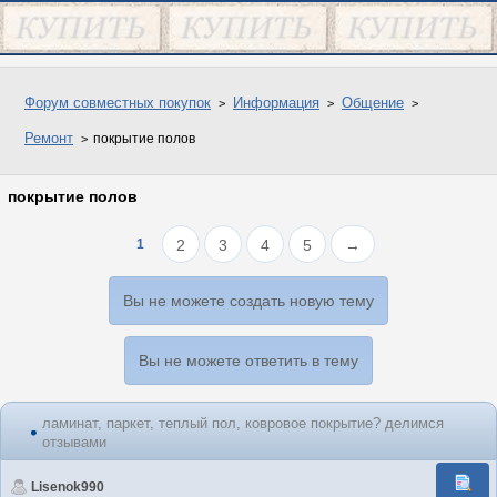
Форум совместных покупок
Информация
Общение
Ремонт
покрытие полов
покрытие полов
1
2
3
4
5
→
Вы не можете создать новую тему
Вы не можете ответить в тему
ламинат, паркет, теплый пол, ковровое покрытие? делимся
отзывами
Lisenok990