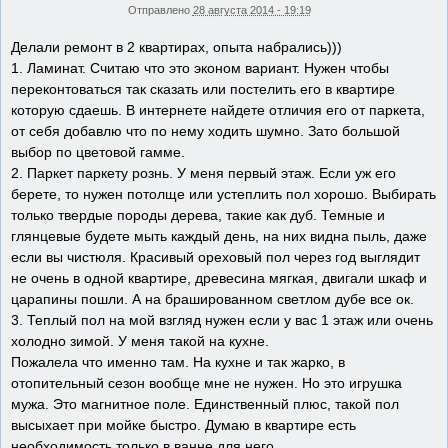
Отправлено
28 августа 2014 - 19:19
Делали ремонт в 2 квартирах, опыта набрались)))
1. Ламинат. Считаю что это эконом вариант. Нужен чтобы
переконтоваться так сказать или постелить его в квартире
которую сдаешь. В интернете найдете отличия его от паркета,
от себя добавлю что по нему ходить шумно. Зато большой
выбор по цветовой гамме.
2. Паркет паркету рознь. У меня первый этаж. Если уж его
берете, то нужен потолще или устеплить пол хорошо. Выбирать
только твердые породы дерева, такие как дуб. Темные и
глянцевые будете мыть каждый день, на них видна пыль, даже
если вы чистюля. Красивый ореховый пол через год выглядит
не очень в одной квартире, древесина мягкая, двигали шкаф и
царапины пошли. А на брашированном светлом дубе все ок.
3. Теплый пол на мой взгляд нужен если у вас 1 этаж или очень
холодно зимой. У меня такой на кухне.
Пожалела что именно там. На кухне и так жарко, в
отопительный сезон вообще мне не нужен. Но это игрушка
мужа. Это магнитное поле. Единственный плюс, такой пол
высыхает при мойке быстро. Думаю в квартире есть
необходимость только в ванне для него.