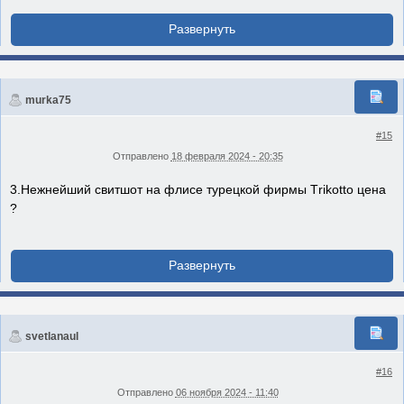
murka75
#15
Отправлено
18 февраля 2024 - 20:35
3.Нeжнeйший свитшoт на флисе турeцкой фиpмы Тrikоttо цена
?
svetlanaul
#16
Отправлено
06 ноября 2024 - 11:40