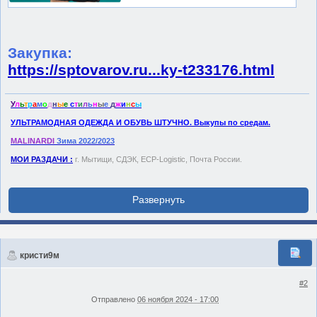
Закупка:
https://sptovarov.ru...ky-t233176.html
У
л
ь
т
р
а
м
о
д
н
ы
е
с
т
и
л
ь
н
ы
е
д
ж
и
н
с
ы
УЛЬТРАМОДНАЯ ОДЕЖДА И ОБУВЬ ШТУЧНО. Выкупы по средам.
MALINARDI
Зима 2022/2023
МОИ РАЗДАЧИ :
г. Мытищи, СДЭК, ECP-Logistic, Почта России.
кристи9м
#2
Отправлено
06 ноября 2024 - 17:00