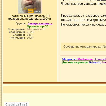
Чтобы быстрее увидела, пишите
Промахнулась с размером с
Платиновый Организатор СП
(разрешена предоплата 100%)
ШКОЛЬНЫЕ БРЮКИ ДЛЯ МА
Группа:
Пантера шоппинга
Не классика, похожи на слаксы
Организатор СП
Регистрация:
06 сентября 10
Сообщений:
21 287
Спасибо:
1457
Репутация:
1008
Сообщение отредактировал Nem
Матрасы -
Ma-tra-max,
C-on-sul
Диваны и кровати:
R-iva-lli,
S-
Страница 1 из 1