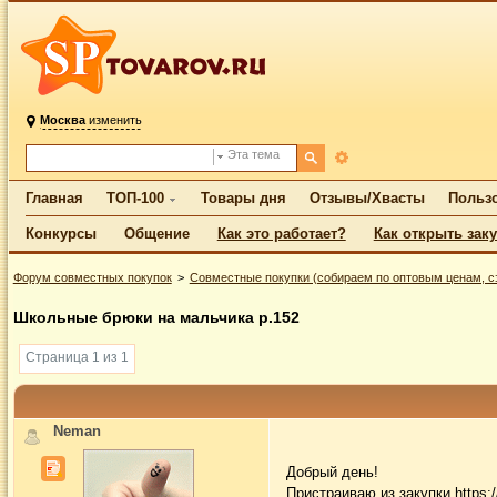
Москва
изменить
Эта тема
Главная
ТОП-100
Товары дня
Отзывы/Хвасты
Польз
Конкурсы
Общение
Как это работает?
Как открыть зак
Форум совместных покупок
Совместные покупки (собираем по оптовым ценам, с
Школьные брюки на мальчика р.152
Страница 1 из 1
Neman
Добрый день!
Пристраиваю из закупки
https: