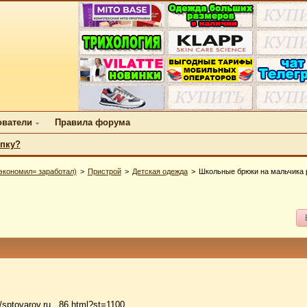
ователи
Правила форума
упку?
экономил= заработал)
Пристрой
Детская одежда
Школьные брюки на мальчика 
//sptovarov.ru...86.html?st=1100