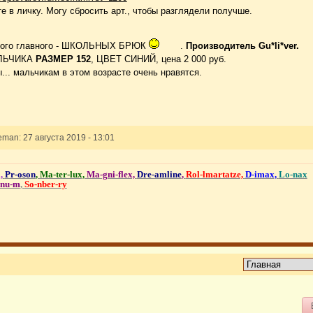
 в личку. Могу сбросить арт., чтобы разглядели получше.
амого главного - ШКОЛЬНЫХ БРЮК
.
Производитель Gu*li*ver.
ЛЬЧИКА
РАЗМЕР 152
, ЦВЕТ СИНИЙ, цена 2 000 руб.
... мальчикам в этом возрасте очень нравятся.
an: 27 августа 2019 - 13:01
,
Pr-oson
, Ma-ter-lux,
Ma-gni-flex,
Dre-amline
,
Rol-lmartatze,
D-imax,
Lo-nax
onu-m
,
So-nber-ry