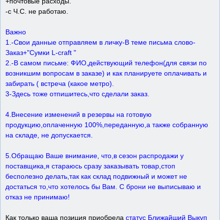
+почтовые расходы.
-с Ч.С. не работаю.
Важно
1.-Свои данные отправляем в личку-В теме письма слово-
Заказ+"Сумки L-craft "
2.-В самом письме: ФИО,действующий телефон(для связи по
возникшим вопросам в заказе) и как планируете оплачивать и
забирать ( встреча (какое метро).
3-Здесь тоже отпишитесь,что сделали заказ.
4.Внесение изменений в резервы на готовую
продукцию,оплаченную 100%,переданную,а также собранную
на складе, не допускается.
5.Обращаю Ваше внимание, что,в сезон распродажи у
поставщика,я стараюсь сразу заказывать товар,стоп
бесполезно делать,так как склад подвижный и может не
достаться то,что хотелось бы Вам. С брони не выписываю и
отказ не принимаю!
Как только ваша позиция приобрела
статус Ближайший Выкуп