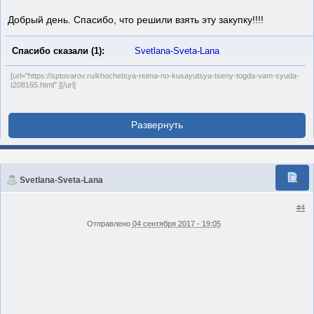
Добрый день. Спасибо, что решили взять эту закупку!!!!
Спасибо сказали (1):
Svetlana-Sveta-Lana
[url="https://sptovarov.ru/khochetsya-reima-no-kusayutsya-tseny-togda-vam-syuda-
t208165.html" ][/url]
Svetlana-Sveta-Lana
#4
Отправлено
04 сентября 2017 - 19:05