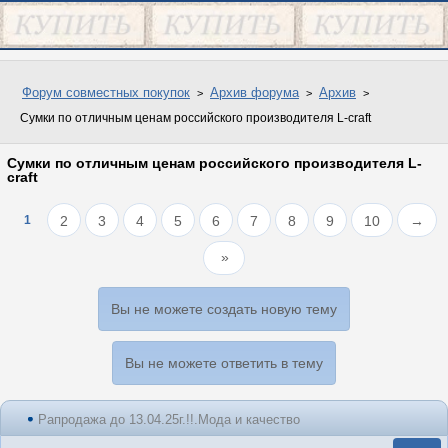
Форум совместных покупок
Архив форума
Архив
Сумки по отличным ценам российского производителя L-craft
Сумки по отличным ценам российского производителя L-
craft
1
2
3
4
5
6
7
8
9
10
→
Вы не можете создать новую тему
Вы не можете ответить в тему
Рапродажа до 13.04.25г.!!.Мода и качество