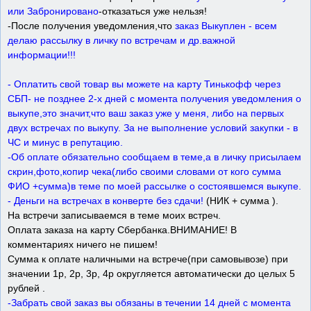
или Забронировано
-отказаться уже нельзя!
-После получения уведомления,что
заказ Выкуплен - всем
делаю рассылку в личку по встречам и др.важной
информации!!!
- Оплатить свой товар вы можете на карту Тинькофф через
СБП- не позднее 2-х дней с момента получения уведомления о
выкупе,это значит,что ваш заказ уже у меня, либо на первых
двух встречах по выкупу. За не выполнение условий закупки - в
ЧС и минус в репутацию.
-Об оплате обязательно сообщаем в теме,а в личку присылаем
скрин,фото,копир чека(либо своими словами от кого сумма
ФИО +сумма)в теме по моей рассылке о состоявшемся выкупе.
- Деньги на встречах в конверте без сдачи!
(НИК + сумма ).
На встречи записываемся в теме моих встреч.
Оплата заказа на карту Сбербанка.ВНИМАНИЕ! В
комментариях ничего не пишем!
Сумма к оплате наличными на встрече(при самовывозе) при
значении 1р, 2р, 3р, 4р округляется автоматически до целых 5
рублей .
-Забрать свой заказ вы обязаны в течении 14 дней с момента