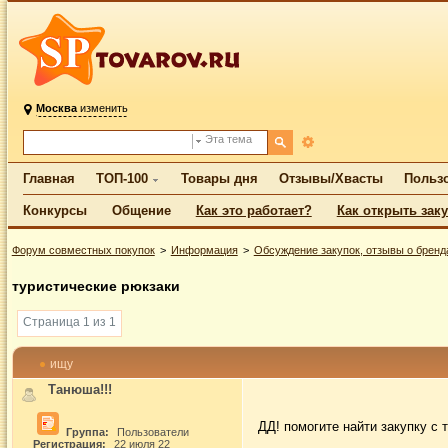
Москва
изменить
Эта тема
Главная
ТОП-100
Товары дня
Отзывы/Хвасты
Польз
Конкурсы
Общение
Как это работает?
Как открыть зак
Форум совместных покупок
Информация
Обсуждение закупок, отзывы о бренд
туристические рюкзаки
Страница 1 из 1
ищу
Танюша!!!
ДД! помогите найти закупку с
Группа:
Пользователи
Регистрация:
22 июля 22