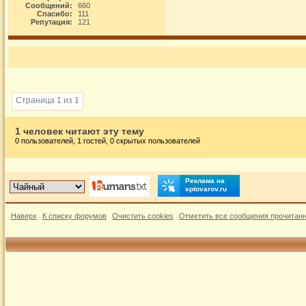
Сообщений:
660
Спасибо:
111
Репутация:
121
Страница 1 из 1
1 человек читают эту тему
0 пользователей, 1 гостей, 0 скрытых пользователей
Реклама на
sptovarov.ru
Наверх
К списку форумов
Очистить cookies
Отметить все сообщения прочитан