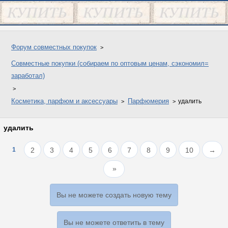
Форум совместных покупок
Совместные покупки (собираем по оптовым ценам, сэкономил=
заработал)
Косметика, парфюм и аксессуары
Парфюмерия
удалить
удалить
1
2
3
4
5
6
7
8
9
10
→
Вы не можете создать новую тему
Вы не можете ответить в тему