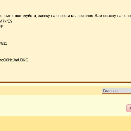
аполните, пожалуйста, заявку на опрос и мы пришлем Вам ссылку на осно
mM7krE9
ЕР
7911
uumcQ0NcJmU3KQ