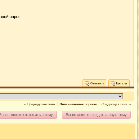
вной опрос
Ответить
Цитата
← Предыдущая тема
Оплачиваемые опросы
Следующая тема →
Вы не можете ответить в тему
Вы не можете создать новую тему