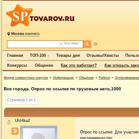
Москва
изменить
Эта тема
Главная
ТОП-100
Товары дня
Отзывы/Хвасты
Польз
Конкурсы
Общение
Как это работает?
Как открыть зак
Форум совместных покупок
Информация
Общение
Работа
Оплачиваемые
Все города. Опрос по ссылке по грузовым авто,1000
Страница 1 из 1
Ulil4ka2
Опрос по ссылке. Для участия 
растениеводство