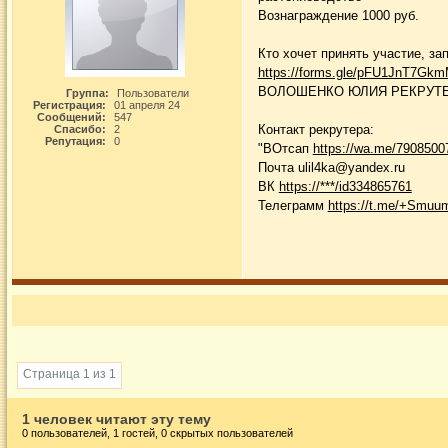
Вознаграждение 1000 руб.
Кто хочет принять участие, з
https://forms.gle/pFU1JnT7Gk
ВОЛОШЕНКО ЮЛИЯ РЕКРУТ
Группа:
Пользователи
Регистрация:
01 апреля 24
Сообщений:
547
Контакт рекрутера:
Спасибо:
2
Репутация:
0
"ВОтсап
https://wa.me/7908500
Почта ulil4ka@yandex.ru
ВК
https://***/id334865761
Телеграмм
https://t.me/+Sm
Страница 1 из 1
1 человек читают эту тему
0 пользователей, 1 гостей, 0 скрытых пользователей