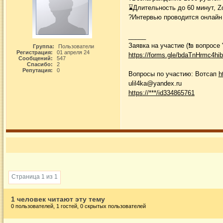
⌛️Длительность до 60 минут, 
?Интервью проводится онлайн
_____
Заявка на участие (❗️в вопро
Группа:
Пользователи
Регистрация:
01 апреля 24
https://forms.gle/bdaTnHrmc4hi
Сообщений:
547
Спасибо:
2
Репутация:
0
Вопросы по участию: Вотсап
h
ulil4ka@yandex.ru
https://***/id334865761
Страница 1 из 1
1 человек читают эту тему
0 пользователей, 1 гостей, 0 скрытых пользователей