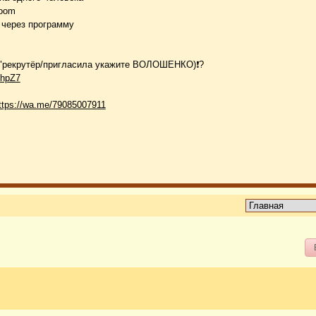
Zoom
 через программу
се "рекрутёр/пригласила укажите ВОЛОШЕНКО)❗️?
bhpZ7
ttps://wa.me/79085007911