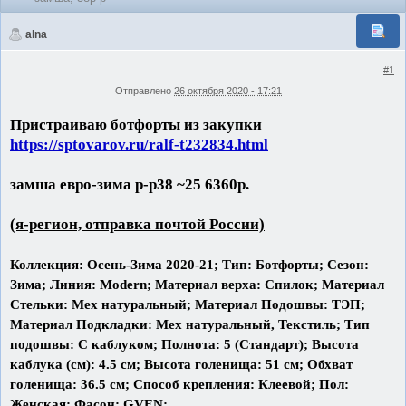
alna
#1
Отправлено
26 октября 2020 - 17:21
Пристраиваю ботфорты из закупки
https://sptovarov.ru/ralf-t232834.html
замша евро-зима р-р38 ~25 6360р.
(я-регион, отправка почтой России)
Коллекция: Осень-Зима 2020-21; Тип: Ботфорты; Сезон:
Зима; Линия: Modern; Материал верха: Спилок; Материал
Стельки: Мех натуральный; Материал Подошвы: ТЭП;
Материал Подкладки: Мех натуральный, Текстиль; Тип
подошвы: С каблуком; Полнота: 5 (Стандарт); Высота
каблука (см): 4.5 см; Высота голенища: 51 см; Обхват
голенища: 36.5 см; Способ крепления: Клеевой; Пол:
Женская; Фасон: GVEN;