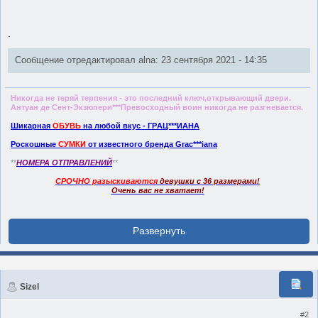
.
Сообщение отредактировал alna: 23 сентября 2021 - 14:35
Никогда не теряй терпения - это последний ключ,открывающий двери.
Антуан де Сент-Экзюпери***Превосходный воин никогда не разгневается.
Шикарная
ОБУВЬ
на любой вкус - ГPАЦ***ИAHA
Роскошные
СУМКИ
от известного бренда Grас***iаnа
**
НОМЕРА ОТПРАВЛЕНИЙ
**
СРОЧНО разыскиваются
девушки с 36 размерами!
Очень вас не хватает!
Sizel
#2