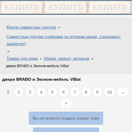
Форум совместных покупок
Совместные покупки (собираем по оптовым ценам, сэкономил=
заработал)
Товары для дома
Уборка, ремонт, интерьер
двери BRAВО и Эконом-мебель ViВаt
двери BRAВО и Эконом-мебель ViВаt
1
2
3
4
5
6
7
8
9
10
→
Вы не можете создать новую тему