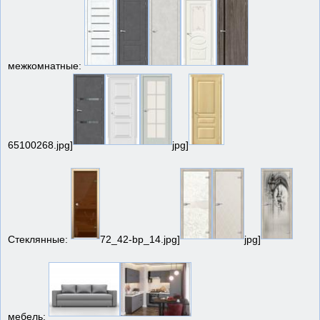
межкомнатные:
65100268.jpg]
jpg]
Стеклянные:
72_42-bp_14.jpg]
jpg]
мебель: