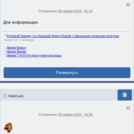
#2
Отправлено
05 ноября 2016 - 01:24
Для информации
*
Розовый Какаду-это бывший бренд Duwali + Школьные польские колготки
-
выкуп от 1 позиции
*
Двери Браvo
*
Двери Верdа
*
Двери Г*е*о*n*a-доступная роскошь
Авоська
#3
Отправлено
06 ноября 2016 - 16:55