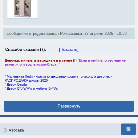
Сообщение отредактировал Ромашишка: 27 апреля 2026 - 10:33
Спасибо сказали (7):
[Показать]
Девочки, милые, в выходные я в семье (!)
*
Если я on-line,то это еще не
значит,что я возле компуКтера!
*
*
Маленькая Лedи - красивая школьная форма только для девочек -
РАСПРОДАЖА школы 2020
*
Двери Верdа
*
Двери Б*р*а*V*o и мебель Ви*Vat
Авоська