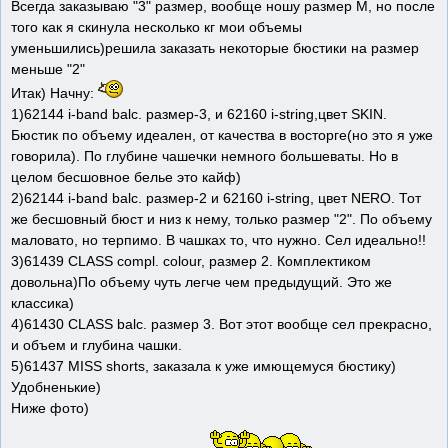
Всегда заказываю "3" размер, вообще ношу размер М, но после
того как я скинула несколько кг мои объемы
уменьшились)решила заказать некоторые бюстики на размер
меньше "2"
Итак) Начну:
1)62144 i-band balc. размер-3, и 62160 i-string,цвет SKIN.
Бюстик по объему идеален, от качества в восторге(но это я уже
говорила). По глубине чашечки немного большеваты. Но в
целом бесшовное белье это кайф)
2)62144 i-band balc. размер-2 и 62160 i-string, цвет NERO. Тот
же бесшовный бюст и низ к нему, только размер "2". По объему
маловато, но терпимо. В чашках то, что нужно. Сел идеально!!
3)61439 CLASS compl. colour, размер 2. Комплектиком
довольна)По объему чуть легче чем предыдущий. Это же
классика)
4)61430 CLASS balc. размер 3. Вот этот вообще сел прекрасно,
и объем и глубина чашки.
5)61437 MISS shorts, заказала к уже имющемуся бюстику)
Удобненькие)
Ниже фото)