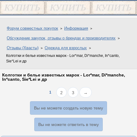
Форум совместных покупок
Информация
Обсуждение закупок, отзывы о брендах и производителях
Отзывы (Хвасты)
Одежда для взрослых
Колготки и белье известных марок - Lor*mar, Di*manche, In*canto,
Sie*Lei и др
Колготки и белье известных марок - Lor*mar, Di*manche,
In*canto, Sie*Lei и др
1
2
3
→
Вы не можете создать новую тему
Вы не можете ответить в тему