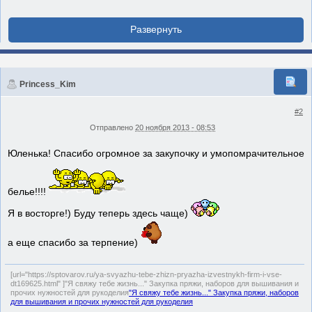
Princess_Kim
#2
Отправлено
20 ноября 2013 - 08:53
Юленька! Спасибо огромное за закупочку и умопомрачительное
белье!!!!
Я в восторге!) Буду теперь здесь чаще)
а еще спасибо за терпение)
[url="https://sptovarov.ru/ya-svyazhu-tebe-zhizn-pryazha-izvestnykh-firm-i-vse-
dt169625.html" ]"Я свяжу тебе жизнь..." Закупка пряжи, наборов для вышивания и
прочих нужностей для рукоделия
"Я свяжу тебе жизнь..." Закупка пряжи, наборов
для вышивания и прочих нужностей для рукоделия