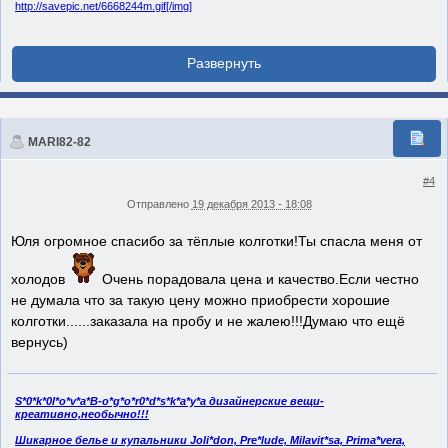
http://savepic.net/6668244m.gif[/img]
MARI82-82
#4
Отправлено
19 декабря 2013 - 18:08
Юля огромное спасибо за тёплые колготки!Ты спасла меня от
холодов
Очень порадовала цена и качество.Если честно
не думала что за такую цену можно приобрести хорошие
колготки......заказала на пробу и не жалею!!!Думаю что ещё
вернусь)
S*0*k*0l*o*v*a*B-o*g*o*r0*d*s*k*a*y*а дизайнерские вещи-
креативно,необычно!!!
Шикарное белье и купальники Joli*don, Pre*lude, Milavit*sa, Prima*vera,