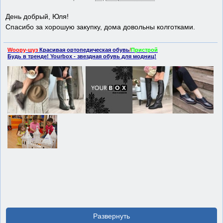
День добрый, Юля!
Спасибо за хорошую закупку, дома довольны колготками.
Woopy-шуз
Красивая ортопедическая обувь
/
Пристрой
Будь в тренде! Yourbox - звездная обувь для модниц!