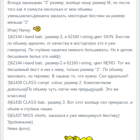
Всегда заказываю "3" размер, вообще ношу размер М, но после
того как я скинула несколько кг мои объемы
уменьшились)решила заказать некоторые бюстики на размер
меньше "2"
Итак) Начну:
1)62144 i-band balc. размер-3, и 62160 i-string,цвет SKIN. Бюстик
по объему идеален, от качества в восторге(но это я уже
говорила). По глубине чашечки немного большеваты. Но в целом
бесшовное белье это кайф)
2)62144 i-band balc. размер-2 и 62160 i-string, цвет NERO. Тот же
бесшовный бюст и низ к нему, только размер "2". По объему
маловато, но терпимо. В чашках то, что нужно. Сел идеально!!
3)61439 CLASS compl. colour, размер 2. Комплектиком
довольна)По объему чуть легче чем предыдущий. Это же
классика)
4)61430 CLASS balc. размер 3. Вот этот вообще сел прекрасно, и
объем и глубина чашки.
5)61437 MISS shorts, заказала к уже имющемуся бюстику)
Удобненькие)
Ниже фото)