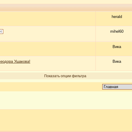
herald
mihel60
4
Вика
Феодора Ушакова!
Вика
Показать опции фильтра