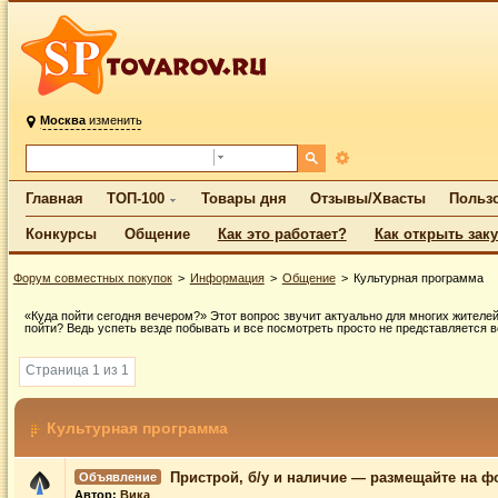
Москва
изменить
Главная
ТОП-100
Товары дня
Отзывы/Хвасты
Польз
Конкурсы
Общение
Как это работает?
Как открыть зак
Форум совместных покупок
Информация
Общение
Культурная программа
«Куда пойти сегодня вечером?» Этот вопрос звучит актуально для многих жителей
пойти? Ведь успеть везде побывать и все посмотреть просто не представляется 
Страница 1 из 1
Культурная программа
Пристрой, б/у и наличие — размещайте на ф
Объявление
Автор:
Вика