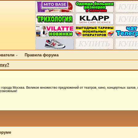
ователи
Правила форума
упку?
 города Москва. Великое множество предложений от театров, кино, концертных залов, 
возможным!
оруме