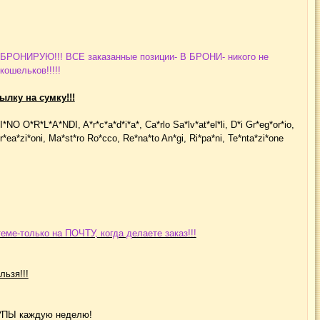
! БРОНИРУЮ!!! ВСЕ заказанные позиции- В БРОНИ- никого не
ошельков!!!!!
ылку на сумку!!!
*R*L*A*NDI, A*r*c*a*d*i*a*, Ca*rlo Sa*lv*at*el*li, D*i Gr*eg*or*io,
a Cr*ea*zi*oni, Ma*st*ro Ro*cco, Re*na*to An*gi, Ri*pa*ni, Te*nta*zi*оne
еме-только на ПОЧТУ, когда делаете заказ!!!
льзя!!!
КУПЫ каждую неделю!