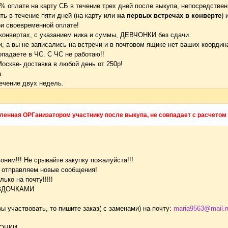
0% оплате на карту СБ в течение трех дней после выкупа, непосредствен
ть в течение пяти дней (на карту или
на первых встречах в конверте
) 
и своевременной оплате!
в конвертах, с указанием ника и суммы, ДЕВЧОНКИ без сдачи
и, а вы не записались на встречи и в почтовом ящике нет ваших коорди
опадаете в ЧС. С ЧС не работаю!!
оскве- доставка в любой день от 250р!
а
течение двух недель.
вленная ОРГанизатором участнику после выкупа, не совпадает с расчетом
оним!!! Не срывайте закупку пожалуйста!!!
, отправляем новые сообщения!
ько на почту!!!!!
ЕЗДОЧКАМИ
ы участвовать, то пишите заказ( с заменами) на почту:
maria9563@mail.r
МОЧКИ