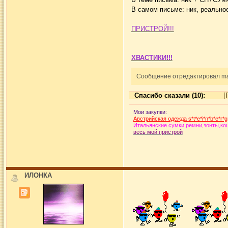
В самом письме: ник, реально
ПРИСТРОЙ!!!
ХВАСТИКИ!!!
Сообщение отредактировал mar
Спасибо сказали (10):
[
Мои закупки:
Австрийская одежда s*t*e*i*n*b*e*r*g
Итальянские сумки,ремни,зонты,кош
весь мой пристрой
ИЛОНКА