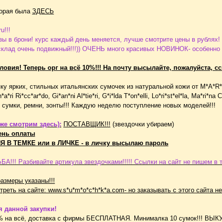
торая была
ЗДЕСЬ
u!!!
ы в брони! курс каждый день меняется, лучше смотрите цены в рублях
клад очень подвижный!!!)) ОЧЕНЬ много красивых НОВИНОК- особенно к
овия! Теперь орг на всё 10%!!! На почту высылайте, пожалуйста, сс
 ярких, стильных итальянских сумочек из натуральной кожи от M*A*R*I*NO O
*a*ri Ri*cc*ar*do, Gi*an*ni Al*tie*ri, G*i*lda T*on*elli, Lo*ri*st*el*la, Ma*ri*n
е сумки, ремни, зонты!!! Каждую неделю поступление новых моделей!!!
е смотрим здесь):
ПОСТАВЩИК!!!
(звездочки убираем)
ень оплаты
 В ТЕМКЕ или в ЛИЧКЕ - в личку высылаю пароль
!!! Разбивайте артикула звездочками!!!!! Ссылки на сайт не пишем в т
азмеры указаны!!!
еть на сайте: www.s*u*m*o*c*h*k*a.com- но заказывать с этого сайта не
 данной закупки!
0% на всё, доставка с фирмы БЕСПЛАТНАЯ. Минималка 10 сумок!!! ВЫ