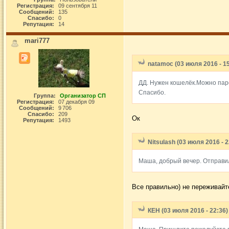
Регистрация:
09 сентября 11
Сообщений:
135
Спасибо:
0
Репутация:
14
mari777
natamoc (03 июля 2016 - 15
ДД. Нужен кошелёк.Можно паро
Спасибо.
Группа:
Организатор СП
Регистрация:
07 декабря 09
Сообщений:
9 706
Спасибо:
209
Ок
Репутация:
1493
Nitsulash (03 июля 2016 - 2
Маша, добрый вечер. Отправила
Все правильно) не переживайт
КЕН (03 июля 2016 - 22:36)