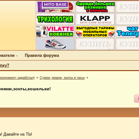
ователи
Правила форума
упку?
экономил= заработал)
Сумки, ремни, зонты и часы
ремни,зонты,кошельки!
а! Давайте на ТЫ