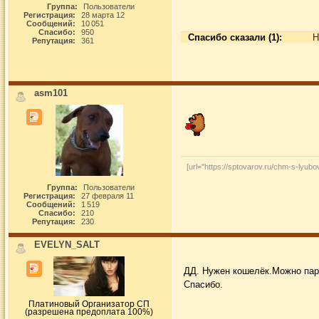
Группа:
Пользователи
Регистрация:
28 марта 12
Сообщений:
10 051
Спасибо:
950
Спасибо сказали (1):
Н
Репутация:
361
asm101
[url="https://sptovarov.ru/chm-s-lyubo
Группа:
Пользователи
Регистрация:
27 февраля 11
Сообщений:
1 519
Спасибо:
210
Репутация:
230
EVELYN_SALT
ДД. Нужен кошелёк.Можно паро
Спасибо.
Платиновый Организатор СП
(разрешена предоплата 100%)