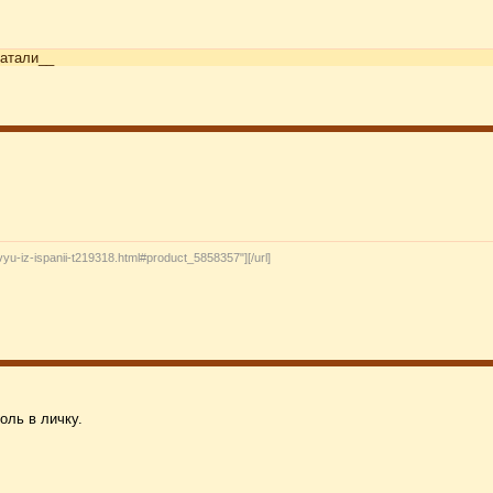
атали__
vyu-iz-ispanii-t219318.html#product_5858357"][/url]
ль в личку.