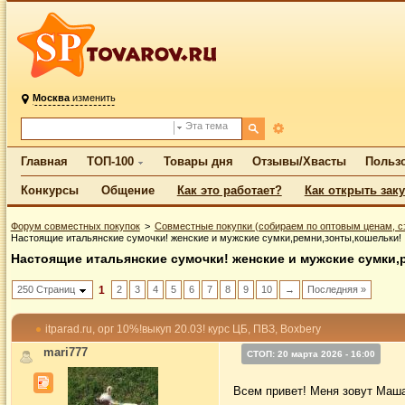
Москва
изменить
Эта тема
Главная
ТОП-100
Товары дня
Отзывы/Хвасты
Польз
Конкурсы
Общение
Как это работает?
Как открыть зак
Форум совместных покупок
Совместные покупки (собираем по оптовым ценам, с
Настоящие итальянские сумочки! женские и мужские сумки,ремни,зонты,кошельки!
Настоящие итальянские сумочки! женские и мужские сумки,
250 Страниц
1
2
3
4
5
6
7
8
9
10
→
Последняя »
itparad.ru, орг 10%!выкуп 20.03! курс ЦБ, ПВЗ, Boxbery
mari777
СТОП: 20 марта 2026 - 16:00
Всем привет! Меня зовут Маш