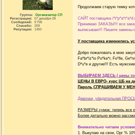
Продолжаем старую темку ко
Группа:
Организатор СП
САЙТ поставщика i*t*p*a*r*a*d.r
Регистрация:
07 декабря 09
Сообщений:
9 706
Принимаю ЗАКАЗЫ!!! все заказ
Спасибо:
209
Репутация:
1493
выписываю!!! Пишите замены-с
У поставщика изменились усл
Добро пожаловать в мою закупку
Fa*br*iz*io Po*ke*r, Fo*lle, Ge*nn
D*u*e и другие!!! Есть мужски
ВЫБИРАЕМ ЗДЕСЬ ( цены тож
ЦЕНЫ В ЕВРО- курс ЦБ на д
Пароль СПРАШИВАЕМ У МЕНЯ
Девочки, убедительная ПРОСЬБА
РАЗМЕРЫ сумок: теперь все р
Более детально можно рассмотр
Внимательно читаем условия
1. Выкупаю на свои, Орг % 1