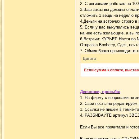
2. С регионами работаю по 10
3.Ваш заказ вы должны оплати
отложить 1 вещь на неделю пр
4.Деньги на встречах строго 
5. Если у вас выкупились вещ
на нее есть желающие, а вы п
6.Встречи: КУРЬЕР Настя по М
Отправка Boxberry, Сдек, почт
7. Обмен брака происходит в 
Цитата
Если сумма к оплате, выста
Девчонки, просьба:
1. На фирму с вопросами не зв
2. Свои посты не редактируем
3. Ссылки не пишем в темке-тол
4. РАЗБИВАЙТЕ артикул ЗВ
Если Вы все прочитали и готов
В теме письма: ник + СП+СУ