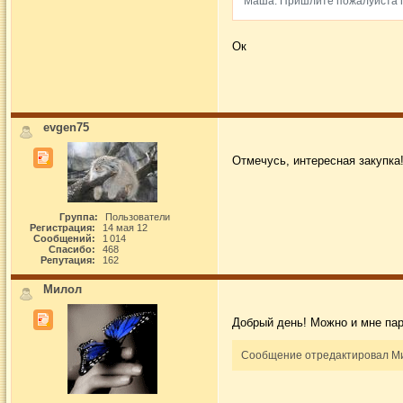
Маша. Пришлите пожалуйста п
Ок
evgen75
Отмечусь, интересная закупка
Группа:
Пользователи
Регистрация:
14 мая 12
Сообщений:
1 014
Спасибо:
468
Репутация:
162
Милол
Добрый день! Можно и мне пар
Сообщение отредактировал Мил