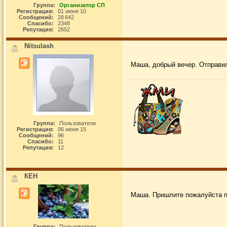
Группа:
Организатор СП
Регистрация:
01 июня 10
Сообщений:
28 642
Спасибо:
2348
Репутация:
2652
Nitsulash
Маша, добрый вечер. Отправила
Группа:
Пользователи
Регистрация:
06 июня 15
Сообщений:
96
Спасибо:
11
Репутация:
12
КЕН
Маша. Пришлите пожалуйста п
Группа:
Пользователи