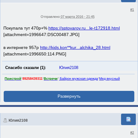
#1
Отправлено
07 марта 2016 - 21:45
Покупала тут 470р+%
https://sptovarov.ru...le-t172918.html
[attachment=1996647:DSC00487.JPG]
в интернете 957р
http://kids.kon**kur...alchika_28.html
[attachment=1996650:114.PNG]
Спасибо сказали (1):
Юлия2108
Пристрой
*
89258439311
*
Встречи
*
Байрон мужская одежда
*
Мед вкусный
Юлия2108
#2