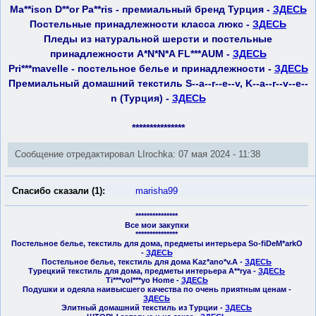
Ma**ison D**or Pa**ris - премиальный бренд Турция -
ЗДЕСЬ
Постельные принадлежности класса люкс -
ЗДЕСЬ
Пледы из натуральной шерсти и постельные
принадлежности A*N*N*A FL***AUM -
ЗДЕСЬ
Pri***mavelle - постельное белье и принадлежности -
ЗДЕСЬ
Премиальный домашний текстиль S--a--r--e--v, K--a--r--v--e--
n (Турция) -
ЗДЕСЬ
***************
Сообщение отредактировал LIrochka: 07 мая 2024 - 11:38
Спасибо сказали (1):
marisha99
***************
Все мои закупки
***************
Постельное белье, текстиль для дома, предметы интерьера So-fiDeM*arkO
-
ЗДЕСЬ
Постельное белье, текстиль для дома Kaz*ano*v.A -
ЗДЕСЬ
Турецкий текстиль для дома, предметы интерьера A**rya -
ЗДЕСЬ
Ti***vol***yo Home -
ЗДЕСЬ
Подушки и одеяла наивысшего качества по очень приятным ценам -
ЗДЕСЬ
Элитный домашний текстиль из Турции -
ЗДЕСЬ