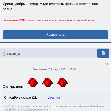
Ирина, добрый вечер. А где смотреть цены на постельное
белье?
Уважаемые ОРГИ, за положительное участие поставьте пожалуйста, +
Евушк_а
#4
Отправлено
03 марта 2021 - 22:00
С открытием.
Спасибо сказали (1):
LIrochka
[url="https://sptovarov.ru/natura-markasozdannaya-spetsialno-dlya-vaszhenskaya-
o-t229070.html" ]
[/url]