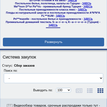
ШТОРЫ готовые и на заказ -
ЗДЕСЬ
Постельное белье, полотенца, халаты из Турции -
ЗДЕСЬ
Ma**ison D**or Pa**ris - премиальный бренд Турция -
ЗДЕСЬ
Постельные принадлежности класса люкс -
ЗДЕСЬ
Пледы из натуральной шерсти и постельные принадлежности A*N*N*A
FL***AUM -
ЗДЕСЬ
Pri***mavelle - постельное белье и принадлежности -
ЗДЕСЬ
Премиальный домашний текстиль S--a--r--e--v, K--a--r--v--e--n (Турция) -
ЗДЕСЬ
***************
Система закупок
Статус:
Сбор заказов
Поиск по:
Выводить по:
[ТГ]
Видеообзор товаров, срочные распродажи только тут -