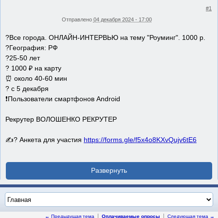
#1
Отправлено
04 декабря 2024 - 17:00
?Все города. ОНЛАЙН-ИНТЕРВЬЮ на тему "Роуминг". 1000 р.
?География: РФ
?25-50 лет
? 1000 ₽ на карту
⏰ около 40-60 мин
? с 5 декабря
❗Пользователи смартфонов Android
Рекрутер ВОЛОШЕНКО РЕКРУТЕР
✍? Анкета для участия
https://forms.gle/f5x4o8KXvQujv6tE6
← Предыдущая тема
Оплачиваемые опросы
Следующая тема →