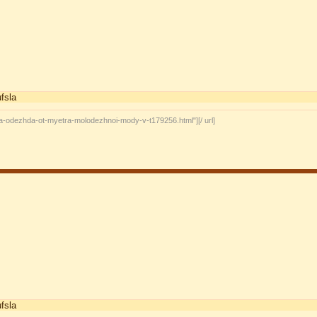
ufsla
aya-odezhda-ot-myetra-molodezhnoi-mody-v-t179256.html"][/ url]
ufsla