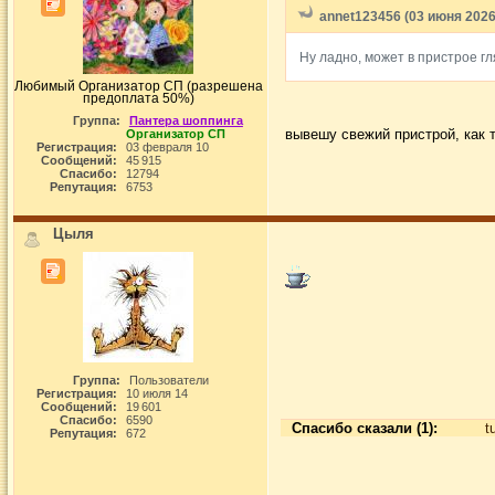
annet123456 (03 июня 2026 
Ну ладно, может в пристрое гл
Любимый Организатор СП (разрешена
предоплата 50%)
Группа:
Пантера шоппинга
вывешу свежий пристрой, как т
Организатор СП
Регистрация:
03 февраля 10
Сообщений:
45 915
Спасибо:
12794
Репутация:
6753
Цыля
Группа:
Пользователи
Регистрация:
10 июля 14
Сообщений:
19 601
Спасибо:
6590
Спасибо сказали (1):
t
Репутация:
672