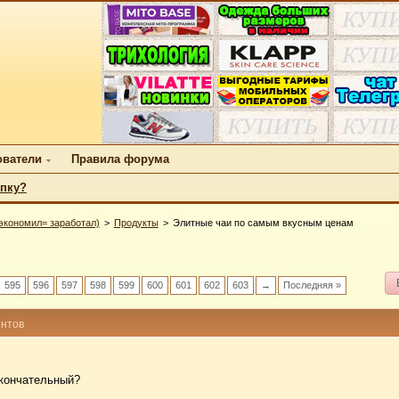
ователи
Правила форума
упку?
экономил= заработал)
Продукты
Элитные чаи по самым вкусным ценам
595
596
597
598
599
600
601
602
603
→
Последняя »
ентов
окончательный?