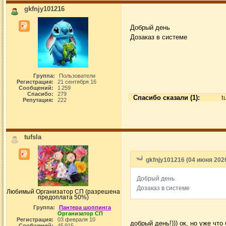
gkfnjy101216
Добрый день
Дозаказ в системе
Группа:
Пользователи
Регистрация:
21 сентября 16
Сообщений:
1 259
Спасибо:
279
Спасибо сказали (1):
t
Репутация:
222
tufsla
gkfnjy101216 (04 июня 2026
Добрый день
Дозаказ в системе
Любимый Организатор СП (разрешена
предоплата 50%)
Группа:
Пантера шоппинга
Организатор СП
Регистрация:
03 февраля 10
добрый день!))) ок, но уже что
Сообщений:
45 915