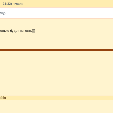
- 21:32) писал:
яну)
олько будет ясность)))
ufsla