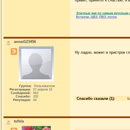
привет, принято! к счастью, я 
Элитные чаи по самым вкусным 
Встречи, ЦВЗ, ПВЗ, почта
annet123456
Ну ладно, может в пристрое гл
Группа:
Пользователи
Регистрация:
07 апреля 15
Сообщений:
563
Спасибо:
202
Спасибо сказали (1):
t
Репутация:
44
tufsla