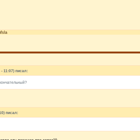
ufsla
- 11:07) писал:
окончательный?
10) писал: