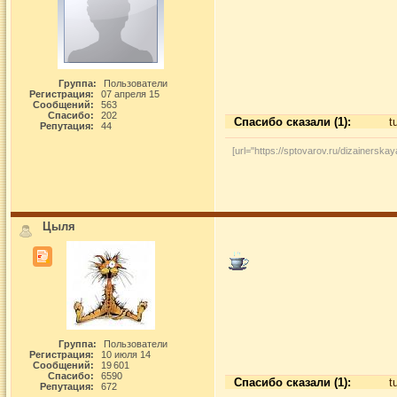
Группа:
Пользователи
Регистрация:
07 апреля 15
Сообщений:
563
Спасибо:
202
Спасибо сказали (1):
t
Репутация:
44
[url="https://sptovarov.ru/dizainersk
Цыля
Группа:
Пользователи
Регистрация:
10 июля 14
Сообщений:
19 601
Спасибо:
6590
Спасибо сказали (1):
t
Репутация:
672