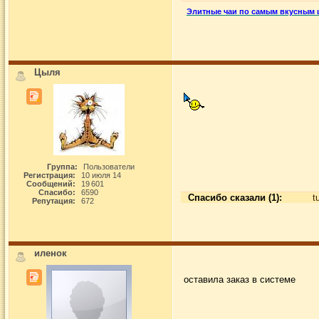
Элитные чаи по самым вкусным 
Цыля
Группа:
Пользователи
Регистрация:
10 июля 14
Сообщений:
19 601
Спасибо:
6590
Спасибо сказали (1):
t
Репутация:
672
иленок
оставила заказ в системе