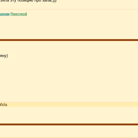
взяла эту позицию про запас)))
ценам
Пристрой
яну)
ufsla