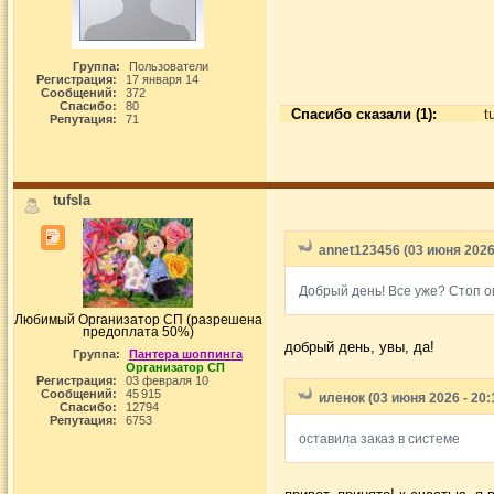
Группа:
Пользователи
Регистрация:
17 января 14
Сообщений:
372
Спасибо:
80
Спасибо сказали (1):
t
Репутация:
71
tufsla
annet123456 (03 июня 2026 
Добрый день! Все уже? Стоп 
Любимый Организатор СП (разрешена
предоплата 50%)
добрый день, увы, да!
Группа:
Пантера шоппинга
Организатор СП
Регистрация:
03 февраля 10
Сообщений:
45 915
иленок (03 июня 2026 - 20:
Спасибо:
12794
Репутация:
6753
оставила заказ в системе