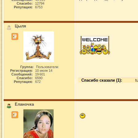
Спасибо:
12794
Репутация:
6753
Цыля
Группа:
Пользователи
Регистрация:
10 июля 14
Сообщений:
19 601
Спасибо:
6590
Спасибо сказали (1):
t
Репутация:
672
Еланочка