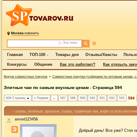
Москва
изменить
Эта тема
Главная
ТОП-100
Товары дня
Отзывы/Хвасты
Польз
Конкурсы
Общение
Как это работает?
Как открыть зак
Форум совместных покупок
Совместные покупки (собираем по оптовым ценам, с
Элитные чаи по самым вкусным ценам - Страница 594
609 Страниц
« Первая
←
587
588
589
590
591
592
593
594
улуны, зеленые, красные, пуэры, травяные чаи, кофе со всех контин
annet123456
Добрый день! Все уже? Стоп 