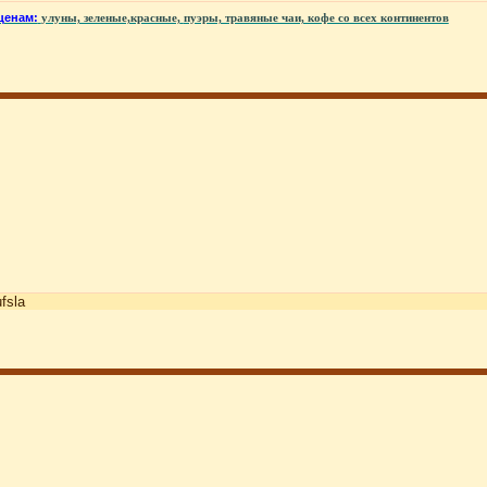
ценам:
улуны, зеленые,красные,
пуэры, травяные чаи, кофе со всех континентов
ufsla