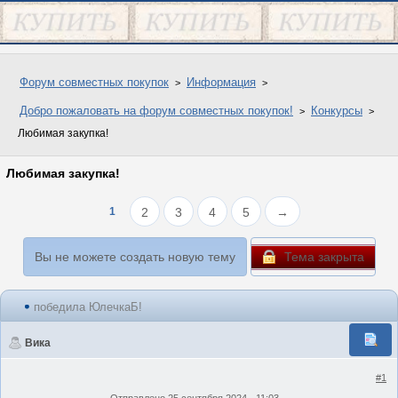
Форум совместных покупок
Информация
Добро пожаловать на форум совместных покупок!
Конкурсы
Любимая закупка!
Любимая закупка!
1
2
3
4
5
→
Вы не можете создать новую тему
Тема закрыта
победила ЮлечкаБ!
Вика
#1