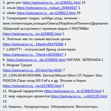
2. дело-рас
https://sptovarov.ru...or-t236551.html
16
3. эльза
https://sptovarov.ru...roduct_20984507
1
4. vilatte
https://sptovarov.ru...go-t239813.html
29
5. Гипермаркет скидок: antiAge уход, лечение -
акне,пигментации,розацеа/Омега3/Карбокси/Пилинги/Дермапен
//Широкий ассортимент премиум марок // РАСПИВЫ
https://sptovarov.ru...en-t239655.html
1
6. Элитные чаи по самым вкусным ценам
https://sptovarov.ru...1#entry35476368
1
7. LANOTTI - итальянский бренд галантереи
https://sptovarov.ru...7#entry35293647
1
8.
https://sptovarov.ru...da-t239836.html
НАТАЛИ, SERENADA 1
9. Модная Турция
https://sptovarov.ru...69.html?st=4640
7
10. LION,MUKUNGHWA, Dermal,Mitsuei,Nihon,ST,Yeppen Skin,
PIGEON,Clean wrap,NS FaFa и др. Япония и Корея
https://sptovarov.ru...ya-t237803.html
1
11. Модный гардеробчик
https://sptovarov.ru...ik-t239829.html
1
12. мир чарующих ароматов
https://sptovarov.ru...-i-t242125.html
19
13. Камины , Кондиционеры, Обогреватели, Вентиляторы,