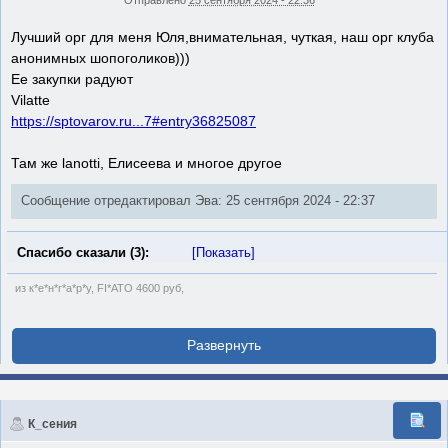
Отправлено
25 сентября 2024 - 22:36
Лучший орг для меня Юля,внимательная, чуткая, наш орг клуба
анонимных шопоголиков)))
Ее закупки радуют
Vilatte
https://sptovarov.ru...7#entry36825087
Там же lanotti, Елисеева и многое другое
Сообщение отредактировал Эва: 25 сентября 2024 - 22:37
Спасибо сказали (3):
[Показать]
из к*е*н*г*а*р*у, FI*ATO 4600 руб,
К_сения