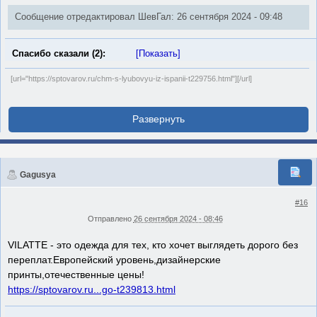
Сообщение отредактировал ШевГал: 26 сентября 2024 - 09:48
Спасибо сказали (2):
[Показать]
[url="https://sptovarov.ru/chm-s-lyubovyu-iz-ispanii-t229756.html"][/url]
Gagusya
#16
Отправлено
26 сентября 2024 - 08:46
VILATTE - это одежда для тех, кто хочет выглядеть дорого без
переплат.Европейский уровень,дизайнерские
принты,отечественные цены!
https://sptovarov.ru...go-t239813.html