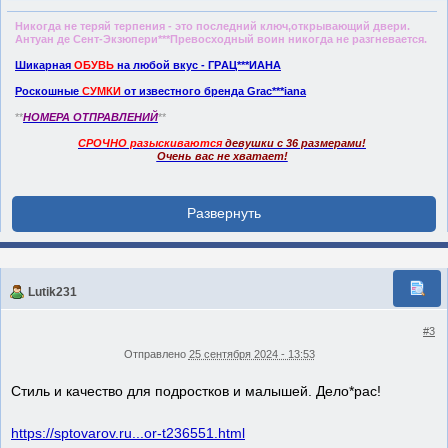
Никогда не теряй терпения - это последний ключ,открывающий двери.
Антуан де Сент-Экзюпери***Превосходный воин никогда не разгневается.
Шикарная
ОБУВЬ
на любой вкус - ГPАЦ***ИAHA
Роскошные
СУМКИ
от известного бренда Grас***iаnа
**
НОМЕРА ОТПРАВЛЕНИЙ
**
СРОЧНО разыскиваются
девушки с 36 размерами!
Очень вас не хватает!
Lutik231
#3
Отправлено
25 сентября 2024 - 13:53
Стиль и качество для подростков и малышей. Дело*рас!
https://sptovarov.ru...or-t236551.html