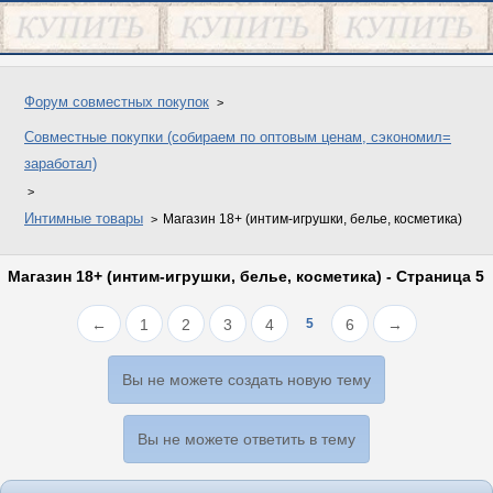
Форум совместных покупок
Совместные покупки (собираем по оптовым ценам, сэкономил=
заработал)
Интимные товары
Магазин 18+ (интим-игрушки, белье, косметика)
Магазин 18+ (интим-игрушки, белье, косметика) - Страница 5
←
1
2
3
4
5
6
→
Вы не можете создать новую тему
Вы не можете ответить в тему