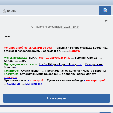
naidin
#81
Отправлено
29 сентября 2025 - 10:34
стоп
Мегапристрой со скидками до 70%
–
тушенка и готовые блюда, косметика,
детская и взрослая обувь и одежда и др.
.........
Встречи
Женская одежда:
EMKA
-
стоп 10 августа в 14.30
…
Верхняя Gipnoz
-
…
Antiga
-
…
Cloxy
-
Одежда для всей семьи:
Levi's, Hilfiger, Lagerfeld и др.
-
…
Белорусские
бренды
-
Галантерея:
Сумки Riсhеt
-
…
Премиальная бижутерия и часы из Европы
-
Косметика:
Супертушь Marie Dalgar, тени, подводки, блеск для губ
-
пристрой
Ореховые пасты
-
пристрой
...
Тушенка и готовые блюда
-
мегапристрой
...
Коллаген
-
...
Магазин 18+
-